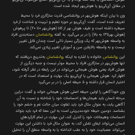
در مقابل آی‌کی‌یو یا هوش‌بهر ایجاد شده است.
وی با بیان اینکه هوش‌بهر در روانشناسی قدرت سازگاری فرد با محیط
تعریف شده است،‌ گفت: آی‌کی‌یو بر حوزه تعلیم و تربیت و شناخت از فرد
سیطره داشته است و طیف هوش بهر از کانا (هوش‌بهر ۰تا ۲۰) تا پرهوش
(هوش ‌بهر۱۳۵ به بالا) را در بر می‌گیرد. به گفته
روانشناسان
دسته‌بندی افراد
به واسطه هوش‌بهر که یک ویژگی‌ بسیار ذاتی است چندان قابل تغییر
نیست و به واسطه بالارفتن سن و آموزش تغییر زیادی نمی‌کند.
این
روانشناس
خانواده با اشاره به اینکه
روانشناسان
به‌تدریج دریافتند که
تنها هوش‌بهر در سازگاری افراد با محیط موثر نیست و جنبه دیگری از
هوش افراد یعنی هوش هیجانی می‌تواند در این رابطه در نظر گرفته شود،
اظهار کرد: هوش هیجانی یا ای‌کی‌یو یک مهارت و استعداد است که در
اختیار انسان قرار داشته و ۵ حیطه اصلی را در بر می‌گیرد.
وی خودآگاهی را اولین حیطه اصلی هوش هیجانی خواند و گفت: دراین
مرحله انسان باید هیجان‌ها و احساسات خود را شناخته و نسبت به آن
آگاهی یابد، به عنوان مثال فرد باید تفاوت میان حالت غم و خشم خود را
بشناسد. دومین حیطه خودمدیریتی است به این معنا که فرد باید بتواند
احساسات وهیجانات خود را کنترل کند، این مهارت در تمام کارکردهای
انسان می‌تواند ایفای نقش کند، به عنوان مثال فرد با داشتن این مهارت
می‌تواند عصبانیت خود را به عقب انداخته یا به واسطه منطق آن را تحلیل