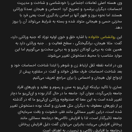
وی هسته اصلی تعاملات اجتماعی را خودشناسی و شناخت و مدیریت
احساسات دیگران برشمرد و تصریح کرد: احساس و هیجان عمدتا وراثتی
هستند اما نحوه بروز و ظهور آنها بر اساس یادگیری است یعنی فرد با
مخزنی حسی و هیجانی متولد شده و بسته به شرایط می‌تواند آن را بروز
دهد.
این
روانشناس خانواده
با اشاره خلق و خوی اولیه نوزاد که جنبه وراثتی دارد،
گفت: مثلا هیجان، برانگیختگی ، سطح فعالیت و … جنبه وراثتی دارد به
همین علت به برخی کودکان نرم‌رو و به برخی سخت‌رو می‌گوییم اما این
موارد متناسب با محیط دستخوش تغییر می‌شوند.
وی در ادامه نقطه ثقل ارتباط زن و شوهر را ابتدا شناخت احساسات خود و
بعد شناخت احساسات طرف مقابل خواند و گفت: در مشاوره پیش از
ازدواج اول هیجان و احساس را برای مراجع تعریف می‌کنیم.
عماری با تاکید براینکه ای‌کی‌یو به سنن و رسوم و عقاید و باورهای افراد
جامعه بازمی‌گردد، عنوان کرد: جامعه ما در حال گذار بوده و ای‌کی‌یو ما دچار
تغییر شده است به این معنا که صندوقچه وراثتی ای‌کی‌یو ما که در گذشته
پر از باورهای معطوف به دیگران مثل همیاری و کمک بوده دستخوش تغییر
شده است،‌ دراین تغییر مسائلی مانند فقر، خشونت و بافت سرمایه‌ای
جامعه تاثیرگذار است، لذا با افزایش ناکامی‌ها درجامعه مسائلی مانند
پرخاش افزایش می‌یابد، بنابراین می‌توان گفت دلیل افزایش پرخاش
درجامعه ما افزایش ناکامی و نرسیدن به اهداف است.