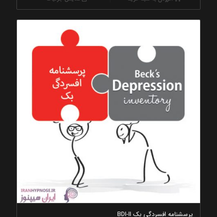
پرسشنامه افسردگی بک BDI-II