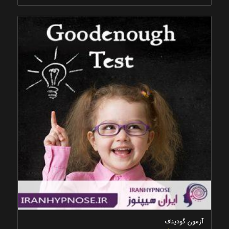
آزمون گودیناف